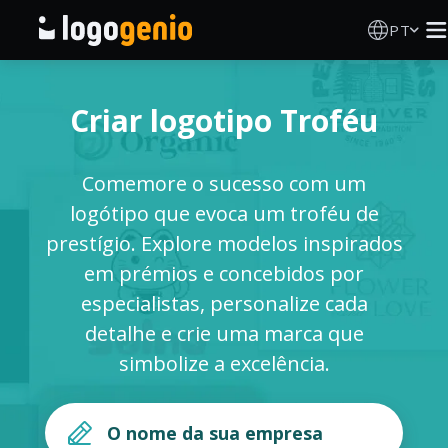
PT
Criador de Logos
Criar logotipo Troféu
Gerador de logótipos IA
Comemore o sucesso com um
Ideias de logótipos
logótipo que evoca um troféu de
prestígio. Explore modelos inspirados
Produtos impressos
em prémios e concebidos por
especialistas, personalize cada
Sobre
detalhe e crie uma marca que
simbolize a excelência.
Blog
INICIAR SESSÃO