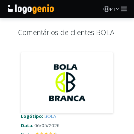
PT
Criador de Logos
Comentários de clientes BOLA
Gerador de logótipos IA
Ideias de logótipos
Produtos impressos
Sobre
Blog
Logótipo:
BOLA
Data:
06/05/2026
INICIAR SESSÃO