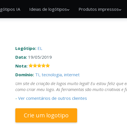
gótipos IA
Ideias de logótipos
Produtos impressos
Logótipo:
EL
Data:
19/05/2019
Nota:
Domínio:
TI, tecnologia, internet
Um site de criação de logos muito legal! Eu estou feliz que
como criar meu logo. As ferramentas são muito criativas e fá
-
Ver comentários de outros clientes
Crie um logotipo