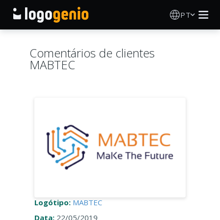
PT
Criador de Logos
Comentários de clientes
MABTEC
Gerador de logótipos IA
Ideias de logótipos
Produtos impressos
Sobre
Blog
Logótipo:
MABTEC
INICIAR SESSÃO
Data:
22/05/2019