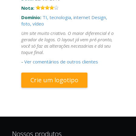
Nota:
Domínio:
TI, tecnologia, internet
Design,
foto, vídeo
Um site muito criativo. O maior diferencial é o
gerador de logos. O layout já vem pré-pronto,
você só faz as alterações necessárias e dá seu
toque final.
-
Ver comentários de outros clientes
Crie um logotipo
Nossos produtos