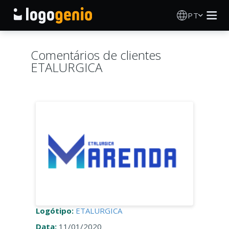
PT
Criador de Logos
Comentários de clientes
ETALURGICA
Gerador de logótipos IA
Ideias de logótipos
Produtos impressos
Sobre
Blog
Logótipo:
ETALURGICA
INICIAR SESSÃO
Data:
11/01/2020