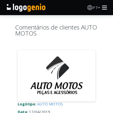
PT
Criador de Logos
Comentários de clientes AUTO
MOTOS
Gerador de logótipos IA
Ideias de logótipos
Produtos impressos
Sobre
Blog
Logótipo:
AUTO MOTOS
INICIAR SESSÃO
Data:
12/04/2019