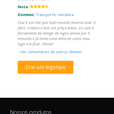
Nota:
Domínio:
Transporte, mecânica
Esse é um site que todo mundo deveria usar: é
fácil, criativo e tem um preço baixo. Eu usei a
ferramenta de design de logos online por 5
minutos e já tinha uma idéia de como meu
logo iria ficar. Ótimo!
-
Ver comentários de outros clientes
Crie um logotipo
Nossos produtos