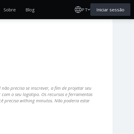
PT
Iniciar sessão
Sobre
Blog
 não precisa se inscrever, a fim de projetar seu
ar com o seu logotipo. Os recursos e ferramentas
cê precisa withing minutos. Não poderia estar