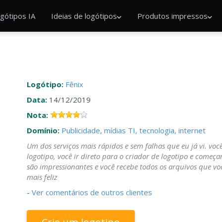
gótipos IA
Ideias de logótipos
Produtos impressos
Logótipo:
Fênix
Data:
14/12/2019
Nota:
Domínio:
Publicidade, mídias
TI, tecnologia, internet
Um dos serviços mais rápidos e sem falhas que eu já vi. você
logotipo, você ir direto para o criador de logotipo e começ
são impressionantes e você recebe todos os arquivos que vo
mais feliz
-
Ver comentários de outros clientes