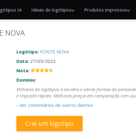
gótipos IA
Ideias de logótipos
Produtos impressos
TE NOVA
Logótipo:
FONTE NOVA
Data:
27/05/2022
Nota:
Domínio:
Milhares de logótipos à escolha e várias formas de persona
e resposta rápida. Melhores preços em comparação com out
-
Ver comentários de outros clientes
Crie um logotipo