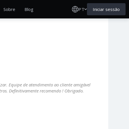
PT
Iniciar sessão
Sobre
Blog
lizar. Equipe de atendimento ao cliente amigável
ros. Definitivamente recomendo ! Obrigado.