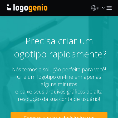
PT
Criador de Logos
Gerador de logótipos IA
Precisa criar um
logotipo rapidamente?
Ideias de logótipos
Produtos impressos
Nós temos a solução perfeita para você!
Crie um logotipo on-line em apenas
Sobre
alguns minutos
e baixe seus arquivos gráficos de alta
Blog
resolução da sua conta de usuário!
INICIAR SESSÃO
Comece a criar cabeleireiro um