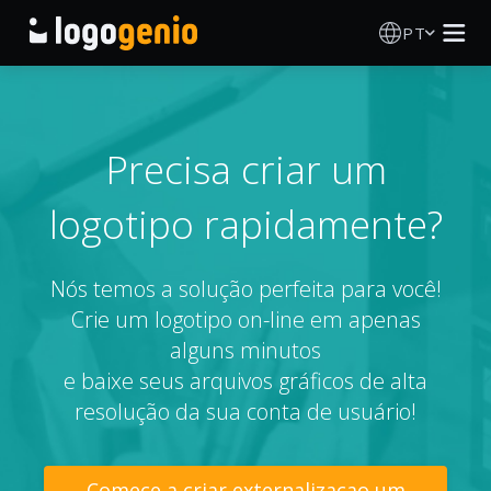
PT
Criador de Logos
Gerador de logótipos IA
Precisa criar um
logotipo rapidamente?
Ideias de logótipos
Produtos impressos
Nós temos a solução perfeita para você!
Crie um logotipo on-line em apenas
Sobre
alguns minutos
e baixe seus arquivos gráficos de alta
Blog
resolução da sua conta de usuário!
INICIAR SESSÃO
Comece a criar externalizacao um