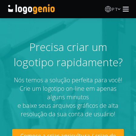
PT
Criador de Logos
Gerador de logótipos IA
Precisa criar um
logotipo rapidamente?
Ideias de logótipos
Produtos impressos
Nós temos a solução perfeita para você!
Crie um logotipo on-line em apenas
Sobre
alguns minutos
e baixe seus arquivos gráficos de alta
Blog
resolução da sua conta de usuário!
INICIAR SESSÃO
Comece a criar agricultura / criao de