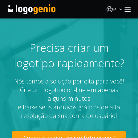
PT
Criador de Logos
Gerador de logótipos IA
Precisa criar um
logotipo rapidamente?
Ideias de logótipos
Produtos impressos
Nós temos a solução perfeita para você!
Crie um logotipo on-line em apenas
Sobre
alguns minutos
e baixe seus arquivos gráficos de alta
Blog
resolução da sua conta de usuário!
INICIAR SESSÃO
Comece a criar design-foto-video /