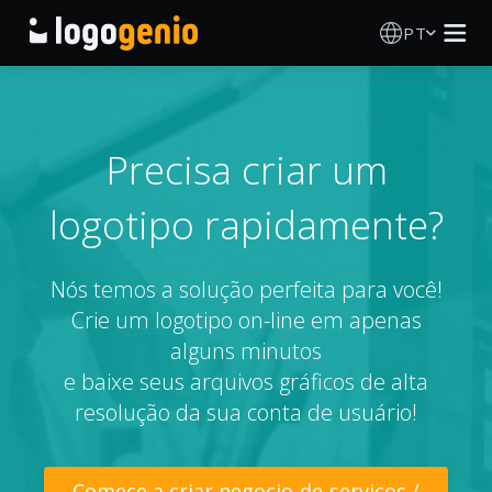
PT
Criador de Logos
Gerador de logótipos IA
Precisa criar um
logotipo rapidamente?
Ideias de logótipos
Produtos impressos
Nós temos a solução perfeita para você!
Crie um logotipo on-line em apenas
Sobre
alguns minutos
e baixe seus arquivos gráficos de alta
Blog
resolução da sua conta de usuário!
INICIAR SESSÃO
Comece a criar negocio-de-servicos /