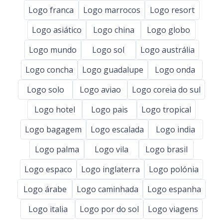
Logo franca
Logo marrocos
Logo resort
Logo asiático
Logo china
Logo globo
Logo mundo
Logo sol
Logo austrália
Logo concha
Logo guadalupe
Logo onda
Logo solo
Logo aviao
Logo coreia do sul
Logo hotel
Logo pais
Logo tropical
Logo bagagem
Logo escalada
Logo india
Logo palma
Logo vila
Logo brasil
Logo espaco
Logo inglaterra
Logo polónia
Logo árabe
Logo caminhada
Logo espanha
Logo italia
Logo por do sol
Logo viagens