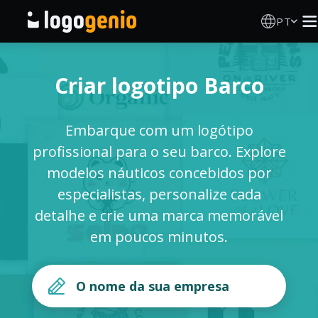
PT
Criador de Logos
Criar logotipo Barco
Gerador de logótipos IA
Embarque com um logótipo
Ideias de logótipos
profissional para o seu barco. Explore
modelos náuticos concebidos por
Produtos impressos
especialistas, personalize cada
detalhe e crie uma marca memorável
Sobre
em poucos minutos.
Blog
INICIAR SESSÃO