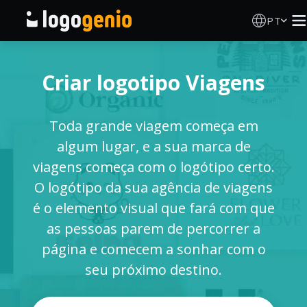
PT
Criador de Logos
Criar logotipo Viagens
Gerador de logótipos IA
Toda grande viagem começa em
Ideias de logótipos
algum lugar, e a sua marca de
viagens começa com o logótipo certo.
Produtos impressos
O logótipo da sua agência de viagens
é o elemento visual que fará com que
Sobre
as pessoas parem de percorrer a
página e comecem a sonhar com o
Blog
seu próximo destino.
INICIAR SESSÃO