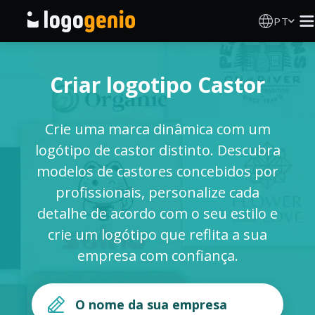
PT
Criador de Logos
Criar logotipo Castor
Gerador de logótipos IA
Crie uma marca dinâmica com um
Ideias de logótipos
logótipo de castor distinto. Descubra
modelos de castores concebidos por
Produtos impressos
profissionais, personalize cada
detalhe de acordo com o seu estilo e
Sobre
crie um logótipo que reflita a sua
empresa com confiança.
Blog
INICIAR SESSÃO