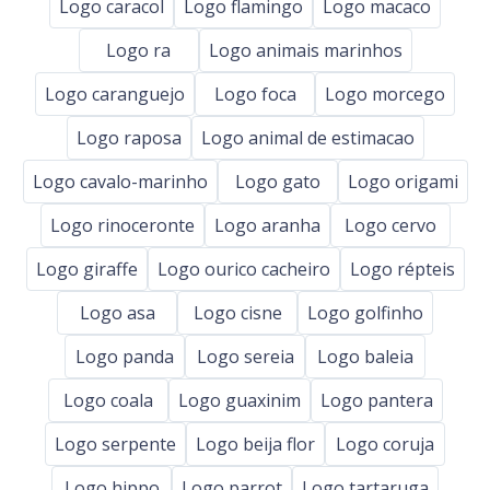
Logo caracol
Logo flamingo
Logo macaco
Logo ra
Logo animais marinhos
Logo caranguejo
Logo foca
Logo morcego
Logo raposa
Logo animal de estimacao
Logo cavalo-marinho
Logo gato
Logo origami
Logo rinoceronte
Logo aranha
Logo cervo
Logo giraffe
Logo ourico cacheiro
Logo répteis
Logo asa
Logo cisne
Logo golfinho
Logo panda
Logo sereia
Logo baleia
Logo coala
Logo guaxinim
Logo pantera
Logo serpente
Logo beija flor
Logo coruja
Logo hippo
Logo parrot
Logo tartaruga