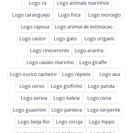
Logo ra
Logo animais marinhos
Logo caranguejo
Logo foca
Logo morcego
Logo raposa
Logo animal de estimacao
Logo castor
Logo gato
Logo origami
Logo rinoceronte
Logo aranha
Logo cavalo-marinho
Logo giraffe
Logo ourico cacheiro
Logo répteis
Logo asa
Logo cervo
Logo golfinho
Logo panda
Logo sereia
Logo baleia
Logo cisne
Logo guaxinim
Logo pantera
Logo serpente
Logo beija flor
Logo coruja
Logo hippo