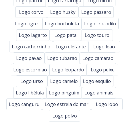
Logo parrot
Logo tartaruga
Logo bicho
Logo corvo
Logo husky
Logo passaro
Logo tigre
Logo borboleta
Logo crocodilo
Logo lagarto
Logo pata
Logo touro
Logo cachorrinho
Logo elefante
Logo leao
Logo pavao
Logo tubarao
Logo camarao
Logo escorpiao
Logo leopardo
Logo peixe
Logo urso
Logo camelo
Logo esquilo
Logo libélula
Logo pinguim
Logo animais
Logo canguru
Logo estrela do mar
Logo lobo
Logo polvo