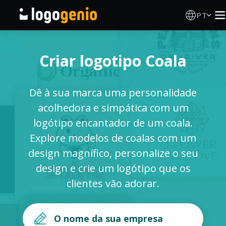
PT
Criador de Logos
Criar logotipo Coala
Gerador de logótipos IA
Dê à sua marca uma personalidade
Ideias de logótipos
acolhedora e simpática com um
logótipo encantador de um coala.
Produtos impressos
Explore modelos de coalas com um
design magnífico, personalize o seu
Sobre
design e crie um logótipo que os
clientes vão adorar.
Blog
INICIAR SESSÃO