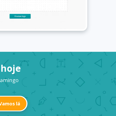
 hoje
flamingo
Vamos lá