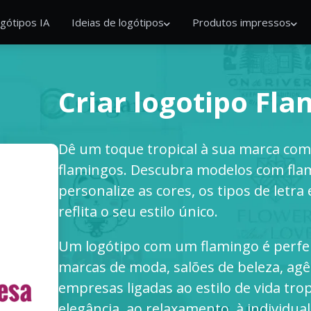
gótipos IA
Ideias de logótipos
Produtos impressos
Criar logotipo Fl
Dê um toque tropical à sua marca co
flamingos. Descubra modelos com fla
personalize as cores, os tipos de letra
reflita o seu estilo único.
Um logótipo com um flamingo é perfeit
marcas de moda, salões de beleza, agê
empresas ligadas ao estilo de vida tro
elegância, ao relaxamento, à individual