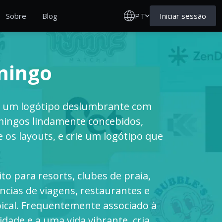
PT
Iniciar sessão
Sobre
Blog
amingo
m um logótipo deslumbrante com
mingos lindamente concebidos,
 e os layouts, e crie um logótipo que
o para resorts, clubes de praia,
ncias de viagens, restaurantes e
pical. Frequentemente associado à
idade e a uma vida vibrante, cria