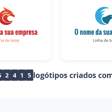
logótipos criados co
6
2
4
1
5