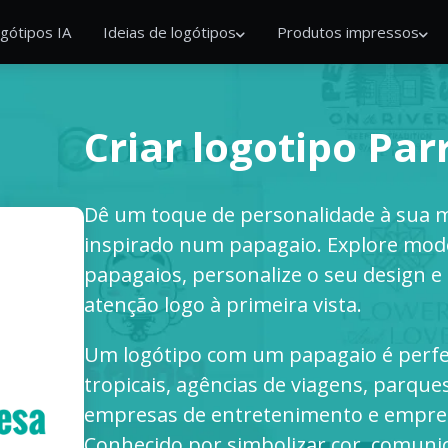
gótipos IA
Ideias de logótipos
Produtos impressos
Criar logotipo Par
Dê um toque de personalidade à sua 
inspirado num papagaio. Explore mode
papagaios, personalize o seu design e 
atenção logo à primeira vista.
Um logótipo com um papagaio é perfeit
tropicais, agências de viagens, parques
empresas de entretenimento e empres
Conhecido por simbolizar cor, comunica