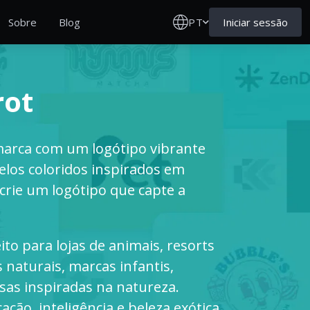
PT
Iniciar sessão
Sobre
Blog
rot
marca com um logótipo vibrante
los coloridos inspirados em
crie um logótipo que capte a
o para lojas de animais, resorts
 naturais, marcas infantis,
as inspiradas na natureza.
ção, inteligência e beleza exótica,