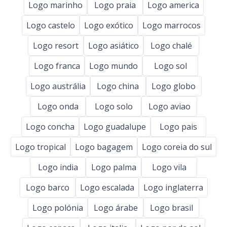
Logo marinho
Logo praia
Logo america
Logo castelo
Logo exótico
Logo marrocos
Logo resort
Logo asiático
Logo chalé
Logo franca
Logo mundo
Logo sol
Logo austrália
Logo china
Logo globo
Logo onda
Logo solo
Logo aviao
Logo concha
Logo guadalupe
Logo pais
Logo tropical
Logo bagagem
Logo coreia do sul
Logo india
Logo palma
Logo vila
Logo barco
Logo escalada
Logo inglaterra
Logo polónia
Logo árabe
Logo brasil