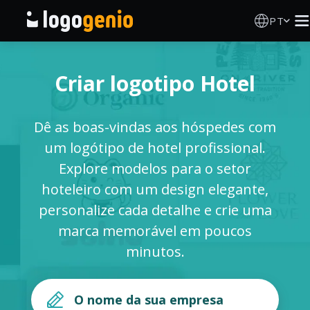
PT
Criador de Logos
Criar logotipo Hotel
Gerador de logótipos IA
Dê as boas-vindas aos hóspedes com
Ideias de logótipos
um logótipo de hotel profissional.
Explore modelos para o setor
Produtos impressos
hoteleiro com um design elegante,
personalize cada detalhe e crie uma
Sobre
marca memorável em poucos
minutos.
Blog
INICIAR SESSÃO