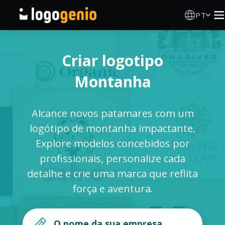
PT
Criador de Logos
Criar logotipo
Gerador de logótipos IA
Montanha
Ideias de logótipos
Alcance novos patamares com um
Produtos impressos
logótipo de montanha impactante.
Explore modelos concebidos por
Sobre
profissionais, personalize cada
detalhe e crie uma marca que reflita
Blog
força e aventura.
INICIAR SESSÃO