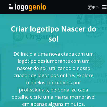
PT
Criador de Logos
Criar logotipo Nascer do
Gerador de logótipos IA
sol
Ideias de logótipos
Dê início a uma nova etapa com um
Produtos impressos
logótipo deslumbrante com um
nascer do sol, utilizando o nosso
Sobre
criador de logótipos online. Explore
modelos concebidos por
Blog
profissionais, personalize cada
detalhe e crie uma marca memorável
em apenas alguns minutos.
INICIAR SESSÃO