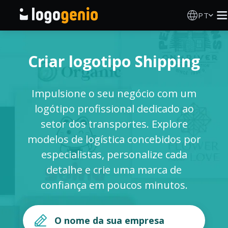
PT
Criador de Logos
Criar logotipo Shipping
Gerador de logótipos IA
Impulsione o seu negócio com um
Ideias de logótipos
logótipo profissional dedicado ao
setor dos transportes. Explore
Produtos impressos
modelos de logística concebidos por
especialistas, personalize cada
Sobre
detalhe e crie uma marca de
confiança em poucos minutos.
Blog
INICIAR SESSÃO