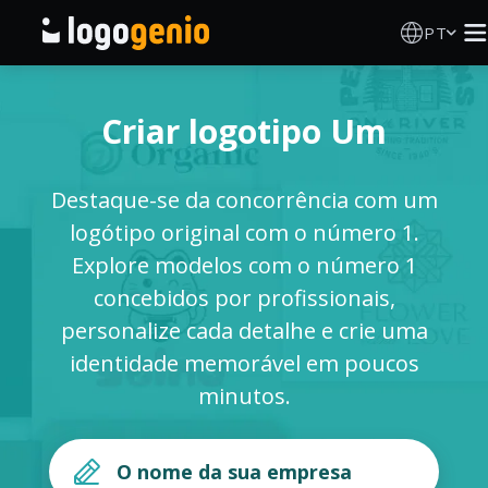
PT
Criador de Logos
Criar logotipo Um
Gerador de logótipos IA
Destaque-se da concorrência com um
Ideias de logótipos
logótipo original com o número 1.
Explore modelos com o número 1
Produtos impressos
concebidos por profissionais,
personalize cada detalhe e crie uma
Sobre
identidade memorável em poucos
minutos.
Blog
INICIAR SESSÃO