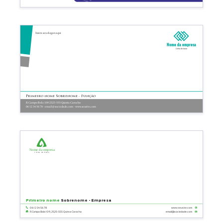
Insira seu slogan aqui
Nome da empresa
Linha de base
Primeiro nome Sobrenome - Função
R Campo Bola 109 2525-555 Quinta Carocho
06 12 34 56 78 - email@sociedade.com - www.seusite.com
Nome da empresa
Linha de base
Primeiro nome
Sobrenome - Empresa
06 12 34 56 78
www.seusite.com
email@sociedade.com
R Campo Bola 109, 2525-555 Quinta Carocho