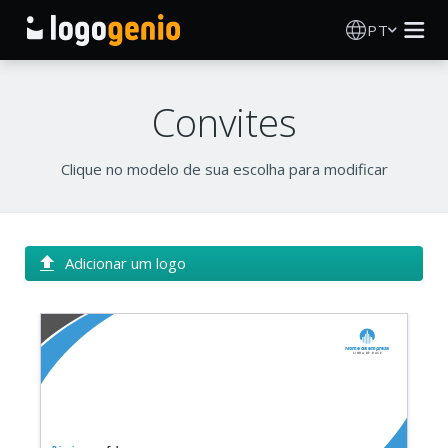
PT
Criador de Logos
Convites
Gerador de logótipos IA
Clique no modelo de sua escolha para modificar
Ideias de logótipos
Produtos impressos
Adicionar um logo
Sobre
Nome da empresa
Blog
Linha de base
INICIAR SESSÃO