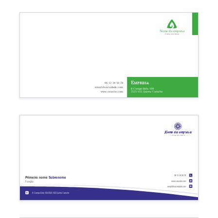
Nome da empresa
Linha de base
Empresa
06 12 34 56 78
email@sociedade.com
R Campo Bola 109
2525-555 Quinta Carocho
www.seusite.com
Nome da empresa
Linha de base
06 12 34 56 78
Primeiro nome
Sobrenome
www.seusite.com
Função
email@sociedade.com
R Campo Bola 109 2525-555 Quinta Carocho