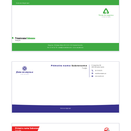
Insira seu slogan aqui
Nome da empresa
Linha de base
Primeiro nome
Sobrenome
Função
Empresa - R Campo Bola 109 2525-555 Quinta Carocho
06 12 34 56 78 - email@sociedade.com - www.seusite.com
R Campo Bola 109
Primeiro nome
Sobrenome
2525-555 Quinta Carocho
Função
06 12 34 56 78
Nome da empresa
email@sociedade.com
Linha de base
www.seusite.com
Insira seu slogan aqui
Primeiro nome Sobrenome
Função