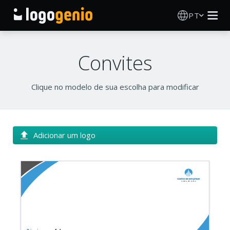
PT
Criador de Logos
Convites
Gerador de logótipos IA
Clique no modelo de sua escolha para modificar
Ideias de logótipos
Produtos impressos
Adicionar um logo
Sobre
Nome da empresa
Blog
Linha de base
INICIAR SESSÃO