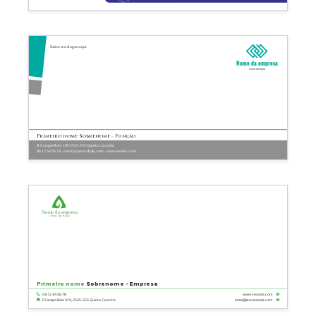
Insira seu slogan aqui
Nome da empresa
Linha de base
Primeiro nome Sobrenome - Função
R Campo Bola 109 2525-555 Quinta Carocho
06 12 34 56 78 - email@sociedade.com - www.seusite.com
Nome da empresa
Linha de base
Primeiro nome
Sobrenome - Empresa
06 12 34 56 78
www.seusite.com
email@sociedade.com
R Campo Bola 109, 2525-555 Quinta Carocho