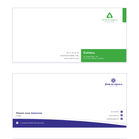
Nome da empresa
Linha de base
Empresa
06 12 34 56 78
email@sociedade.com
R Campo Bola 109
2525-555 Quinta Carocho
www.seusite.com
Nome da empresa
Linha de base
06 12 34 56 78
Primeiro nome
Sobrenome
www.seusite.com
Função
email@sociedade.com
R Campo Bola 109 2525-555 Quinta Carocho