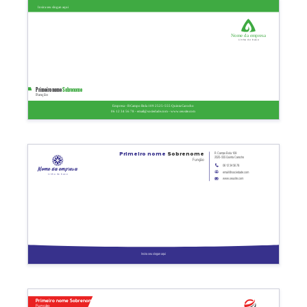
Insira seu slogan aqui
Nome da empresa
Linha de base
Primeiro nome
Sobrenome
Função
Empresa - R Campo Bola 109 2525-555 Quinta Carocho
06 12 34 56 78 - email@sociedade.com - www.seusite.com
R Campo Bola 109
Primeiro nome
Sobrenome
2525-555 Quinta Carocho
Função
06 12 34 56 78
Nome da empresa
email@sociedade.com
Linha de base
www.seusite.com
Insira seu slogan aqui
Primeiro nome Sobrenome
Função