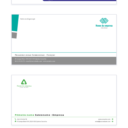
Insira seu slogan aqui
Nome da empresa
Linha de base
Primeiro nome Sobrenome - Função
R Campo Bola 109 2525-555 Quinta Carocho
06 12 34 56 78 - email@sociedade.com - www.seusite.com
Nome da empresa
Linha de base
Primeiro nome
Sobrenome - Empresa
06 12 34 56 78
www.seusite.com
email@sociedade.com
R Campo Bola 109, 2525-555 Quinta Carocho