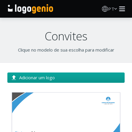
PT
Criador de Logos
Convites
Gerador de logótipos IA
Clique no modelo de sua escolha para modificar
Ideias de logótipos
Produtos impressos
Adicionar um logo
Sobre
Nome da empresa
Blog
Linha de base
INICIAR SESSÃO