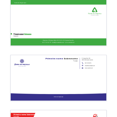
Insira seu slogan aqui
Nome da empresa
Linha de base
Primeiro nome
Sobrenome
Função
Empresa - R Campo Bola 109 2525-555 Quinta Carocho
06 12 34 56 78 - email@sociedade.com - www.seusite.com
R Campo Bola 109
Primeiro nome
Sobrenome
2525-555 Quinta Carocho
Função
06 12 34 56 78
Nome da empresa
email@sociedade.com
Linha de base
www.seusite.com
Insira seu slogan aqui
Primeiro nome Sobrenome
Função