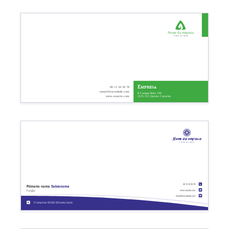
Nome da empresa
Linha de base
Empresa
06 12 34 56 78
email@sociedade.com
R Campo Bola 109
2525-555 Quinta Carocho
www.seusite.com
Nome da empresa
Linha de base
06 12 34 56 78
Primeiro nome
Sobrenome
www.seusite.com
Função
email@sociedade.com
R Campo Bola 109 2525-555 Quinta Carocho