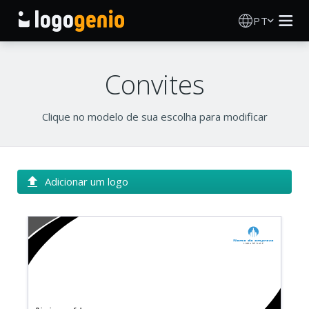
PT
Criador de Logos
Convites
Gerador de logótipos IA
Clique no modelo de sua escolha para modificar
Ideias de logótipos
Produtos impressos
Adicionar um logo
Sobre
Nome da empresa
Blog
Linha de base
INICIAR SESSÃO