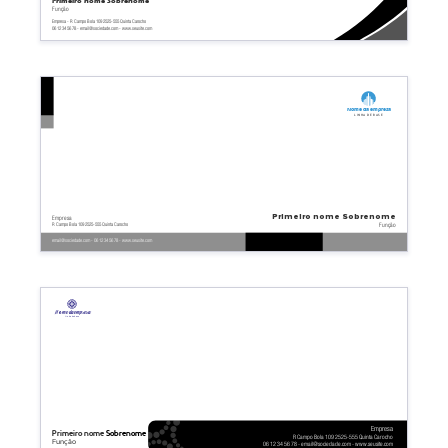
Primeiro nome
Sobrenome
Função
Empresa - R Campo Bola 109 2525-555 Quinta Carocho
06 12 34 56 78 - email@sociedade.com - www.seusite.com
Nome da empresa
Linha de base
Primeiro nome
Sobrenome
Empresa
Função
R Campo Bola 109 2525-555 Quinta Carocho
email@sociedade.com - 06 12 34 56 78 - www.seusite.com
Nome da empresa
Linha de base
Empresa
Primeiro nome
Sobrenome
R Campo Bola 109 2525-555 Quinta Carocho
Função
06 12 34 56 78 - email@sociedade.com - www.seusite.com