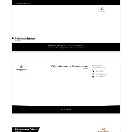
Insira seu slogan aqui
Nome da empresa
Linha de base
Primeiro nome
Sobrenome
Função
Empresa - R Campo Bola 109 2525-555 Quinta Carocho
06 12 34 56 78 - email@sociedade.com - www.seusite.com
R Campo Bola 109
Primeiro nome
Sobrenome
2525-555 Quinta Carocho
Função
Nome da empresa
Linha de base
06 12 34 56 78
email@sociedade.com
www.seusite.com
Insira seu slogan aqui
Primeiro nome Sobrenome
Função
Nome da empresa