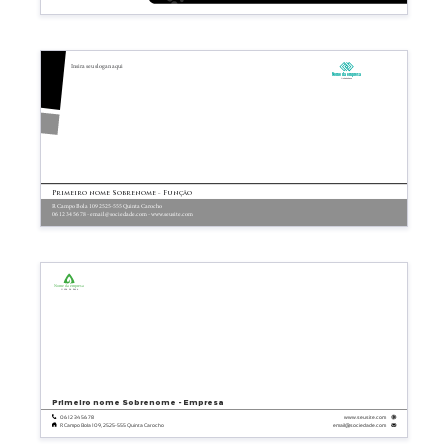
Insira seu slogan aqui
Nome da empresa
Linha de base
Primeiro nome Sobrenome - Função
R Campo Bola 109 2525-555 Quinta Carocho
06 12 34 56 78 - email@sociedade.com - www.seusite.com
Nome da empresa
Linha de base
Primeiro nome
Sobrenome - Empresa
06 12 34 56 78
www.seusite.com
email@sociedade.com
R Campo Bola 109, 2525-555 Quinta Carocho