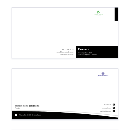
Nome da empresa
Linha de base
Empresa
06 12 34 56 78
email@sociedade.com
R Campo Bola 109
2525-555 Quinta Carocho
www.seusite.com
Nome da empresa
Linha de base
06 12 34 56 78
Primeiro nome
Sobrenome
www.seusite.com
Função
email@sociedade.com
R Campo Bola 109 2525-555 Quinta Carocho