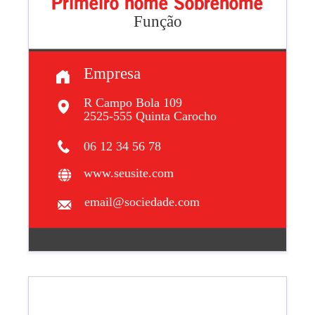
Primeiro nome Sobrenome
Função
Empresa
R Campo Bola 109
2525-555 Quinta Carocho
06 12 34 56 78
www.seusite.com
email@sociedade.com