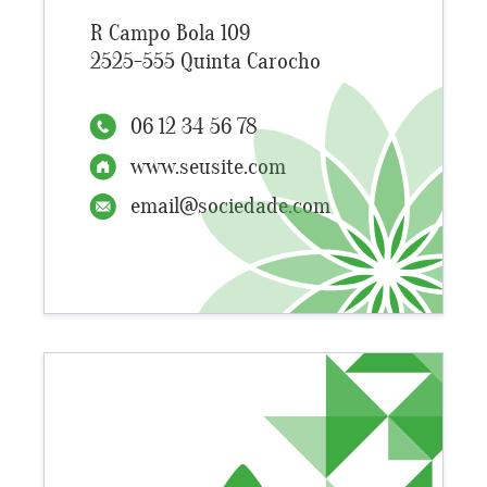
R Campo Bola 109
2525-555 Quinta Carocho
06 12 34 56 78
www.seusite.com
email@sociedade.com