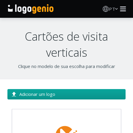
PT
Criador de Logos
Cartões de visita
Gerador de logótipos IA
verticais
Ideias de logótipos
Clique no modelo de sua escolha para modificar
Produtos impressos
Sobre
Adicionar um logo
Blog
INICIAR SESSÃO