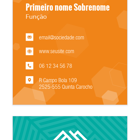
Primeiro nome Sobrenome
Função
email@sociedade.com
www.seusite.com
06 12 34 56 78
R Campo Bola 109
2525-555 Quinta Carocho