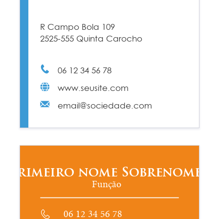
R Campo Bola 109
2525-555 Quinta Carocho
06 12 34 56 78
www.seusite.com
email@sociedade.com
Primeiro nome Sobrenome
Função
06 12 34 56 78