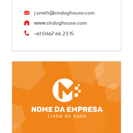
j.smith@tindoghouse.com
www.tindoghouse.com
+61 0467 66 23 15
Nome da empresa
Linha de base