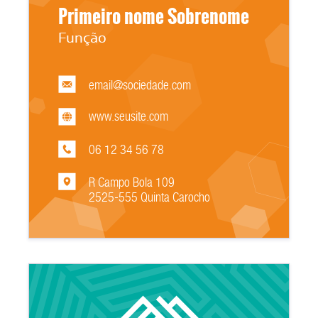
Primeiro nome Sobrenome
Função
email@sociedade.com
www.seusite.com
06 12 34 56 78
R Campo Bola 109
2525-555 Quinta Carocho