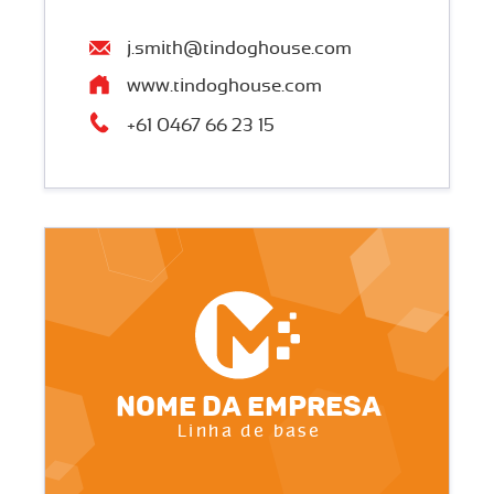
j.smith@tindoghouse.com
www.tindoghouse.com
+61 0467 66 23 15
Nome da empresa
Linha de base