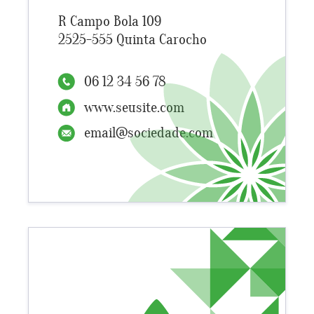
R Campo Bola 109
2525-555 Quinta Carocho
06 12 34 56 78
www.seusite.com
email@sociedade.com