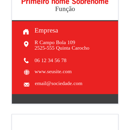
Primeiro nome Sobrenome
Função
Empresa
R Campo Bola 109
2525-555 Quinta Carocho
06 12 34 56 78
www.seusite.com
email@sociedade.com