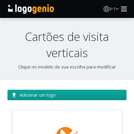
PT
Criador de Logos
Cartões de visita
Gerador de logótipos IA
verticais
Ideias de logótipos
Clique no modelo de sua escolha para modificar
Produtos impressos
Sobre
Adicionar um logo
Blog
INICIAR SESSÃO