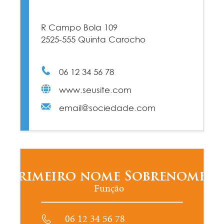
R Campo Bola 109
2525-555 Quinta Carocho
06 12 34 56 78
www.seusite.com
email@sociedade.com
Primeiro nome Sobrenome
Função
06 12 34 56 78