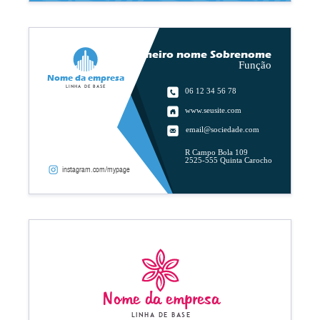
Primeiro nome Sobrenome
Função
Nome da empresa
Linha de base
06 12 34 56 78
www.seusite.com
email@sociedade.com
R Campo Bola 109
2525-555 Quinta Carocho
instagram.com/mypage
Nome da empresa
Linha de base