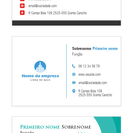
email@sociedade.com
R Campo Bola 109 2525-555 Quinta Carocho
Sobrenome
Primeiro nome
Função
06 12 34 56 78
www.seusite.com
Nome da empresa
Linha de base
email@sociedade.com
R Campo Bola 109
2525-555 Quinta Carocho
Primeiro nome
Sobrenome
Função