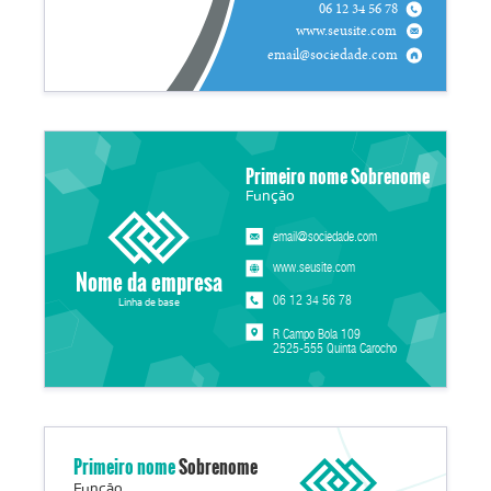
06 12 34 56 78
www.seusite.com
email@sociedade.com
Primeiro nome Sobrenome
Função
email@sociedade.com
www.seusite.com
Nome da empresa
06 12 34 56 78
Linha de base
R Campo Bola 109
2525-555 Quinta Carocho
Primeiro nome
Sobrenome
Função