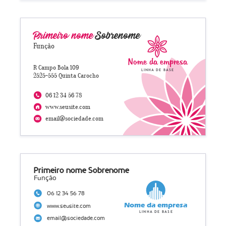
Primeiro nome
Sobrenome
Função
Nome da empresa
R Campo Bola 109
Linha de base
2525-555 Quinta Carocho
06 12 34 56 78
www.seusite.com
email@sociedade.com
Primeiro nome Sobrenome
Função
06 12 34 56 78
Nome da empresa
www.seusite.com
Linha de base
email@sociedade.com