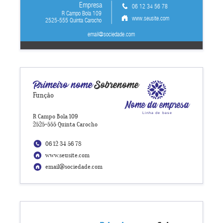
Empresa
06 12 34 56 78
R Campo Bola 109
www.seusite.com
2525-555 Quinta Carocho
email@sociedade.com
Primeiro nome
Sobrenome
Função
Nome da empresa
Linha de base
R Campo Bola 109
2525-555 Quinta Carocho
06 12 34 56 78
www.seusite.com
email@sociedade.com