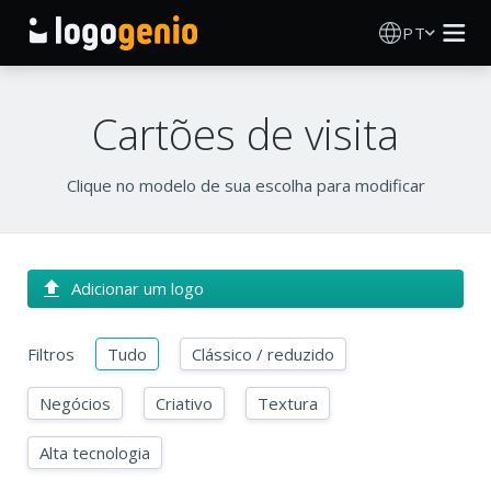
PT
Criador de Logos
Cartões de visita
Gerador de logótipos IA
Clique no modelo de sua escolha para modificar
Ideias de logótipos
Produtos impressos
Adicionar um logo
Sobre
Filtros
Tudo
Clássico / reduzido
Blog
Negócios
Criativo
Textura
Alta tecnologia
INICIAR SESSÃO