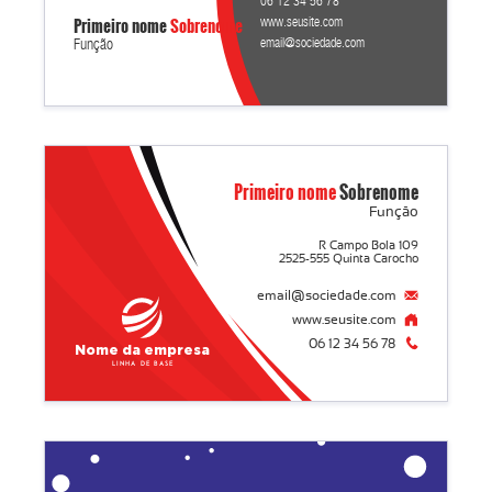
06 12 34 56 78
Primeiro nome
Sobrenome
www.seusite.com
email@sociedade.com
Função
Primeiro nome
Sobrenome
Função
R Campo Bola 109
2525-555 Quinta Carocho
email@sociedade.com
www.seusite.com
06 12 34 56 78
Nome da empresa
Linha de base