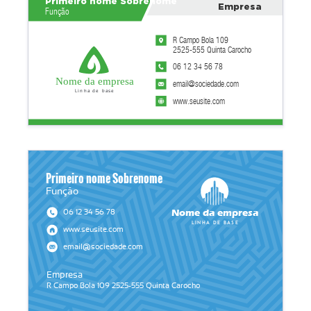
Primeiro nome Sobrenome
Empresa
Função
R Campo Bola 109
2525-555 Quinta Carocho
06 12 34 56 78
Nome da empresa
email@sociedade.com
Linha de base
www.seusite.com
Primeiro nome Sobrenome
Função
Nome da empresa
06 12 34 56 78
Linha de base
www.seusite.com
email@sociedade.com
Empresa
R Campo Bola 109 2525-555 Quinta Carocho