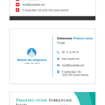
email@sociedade.com
R Campo Bola 109 2525-555 Quinta Carocho
Sobrenome
Primeiro nome
Função
06 12 34 56 78
www.seusite.com
Nome da empresa
Linha de base
email@sociedade.com
R Campo Bola 109
2525-555 Quinta Carocho
Primeiro nome
Sobrenome
Função