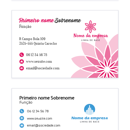
Primeiro nome
Sobrenome
Função
Nome da empresa
R Campo Bola 109
Linha de base
2525-555 Quinta Carocho
06 12 34 56 78
www.seusite.com
email@sociedade.com
Primeiro nome Sobrenome
Função
06 12 34 56 78
Nome da empresa
www.seusite.com
Linha de base
email@sociedade.com