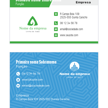
Primeiro nome Sobrenome
Empresa
Função
R Campo Bola 109
2525-555 Quinta Carocho
06 12 34 56 78
Nome da empresa
email@sociedade.com
Linha de base
www.seusite.com
Primeiro nome Sobrenome
Função
Nome da empresa
06 12 34 56 78
Linha de base
www.seusite.com
email@sociedade.com
Empresa
R Campo Bola 109 2525-555 Quinta Carocho