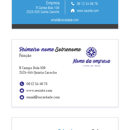
Empresa
06 12 34 56 78
R Campo Bola 109
www.seusite.com
2525-555 Quinta Carocho
email@sociedade.com
Primeiro nome
Sobrenome
Função
Nome da empresa
Linha de base
R Campo Bola 109
2525-555 Quinta Carocho
06 12 34 56 78
www.seusite.com
email@sociedade.com