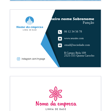
Primeiro nome Sobrenome
Função
Nome da empresa
Linha de base
06 12 34 56 78
www.seusite.com
email@sociedade.com
R Campo Bola 109
2525-555 Quinta Carocho
instagram.com/mypage
Nome da empresa
Linha de base