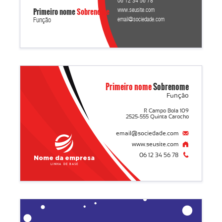
06 12 34 56 78
Primeiro nome
Sobrenome
www.seusite.com
email@sociedade.com
Função
Primeiro nome
Sobrenome
Função
R Campo Bola 109
2525-555 Quinta Carocho
email@sociedade.com
www.seusite.com
06 12 34 56 78
Nome da empresa
Linha de base