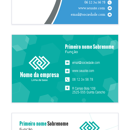
06 12 34 56 78
www.seusite.com
email@sociedade.com
Primeiro nome Sobrenome
Função
email@sociedade.com
www.seusite.com
Nome da empresa
06 12 34 56 78
Linha de base
R Campo Bola 109
2525-555 Quinta Carocho
Primeiro nome
Sobrenome
Função