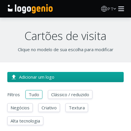
PT
Criador de Logos
Cartões de visita
Gerador de logótipos IA
Clique no modelo de sua escolha para modificar
Ideias de logótipos
Produtos impressos
Adicionar um logo
Sobre
Filtros
Tudo
Clássico / reduzido
Blog
Negócios
Criativo
Textura
Alta tecnologia
INICIAR SESSÃO