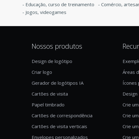
-
Educação, curso de treinamento
-
Comércio, artesa
-
Jogos, videogames
Nossos produtos
Recu
Design de logótipo
Exempl
Criar logo
Áreas 
Gerador de logótipos IA
Ícones 
Cartões de visita
Design 
Papel timbrado
Crie um
Cartões de correspondência
Crie um
Cartões de visita verticais
Crie um
Envelopes personalizados
Crie um