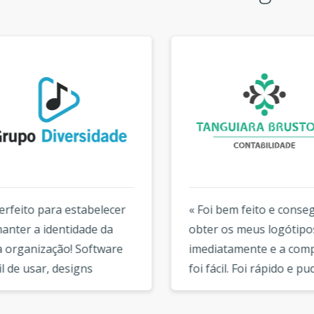
rfeito para estabelecer
« Foi bem feito e consegu
nter a identidade da
obter os meus logótipos
organização! Software
imediatamente e a compr
 de usar, designs
foi fácil. Foi rápido e pude
veis, custos razoáveis e
fazer os meus próprios
de suporte. O que mais
logótipos no site é um