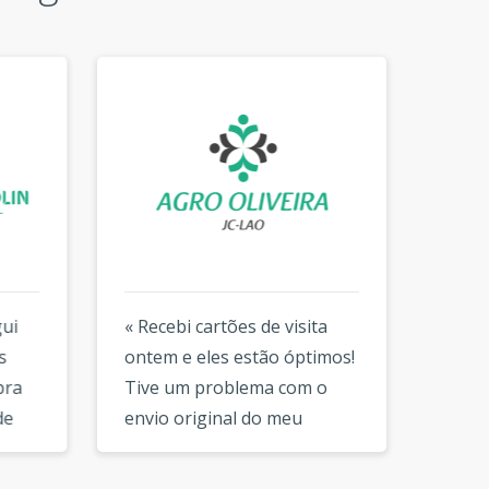
i
« Recebi cartões de visita
« Estou
ontem e eles estão óptimos!
encont
a
Tive um problema com o
absolu
envio original do meu
como fo
pedido mas a empresa
novo l
respondeu e resolveu o
de apoi