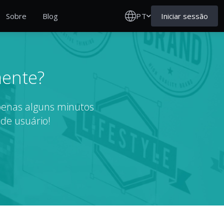
PT
Iniciar sessão
Sobre
Blog
mente?
apenas alguns minutos
 de usuário!