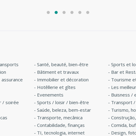
poderia querer?!?! »
ponto positivo. »
ransports
-
Santé, beauté, bien-être
-
Sports et lo
ion
-
Bâtiment et travaux
-
Bar et Rest
, assurance
-
Immobilier et décoration
-
Tourisme e
-
Hotêllerie et gîtes
-
Les meilleu
-
Evenements
-
Buisness / 
r / soirée
-
Sports / loisir / bien-être
-
Transport /
-
Saúde, beleza, bem-estar
-
Turismo, 
icas
-
Transporte, mecânica
-
Construção
-
Contabilidade, finanças
-
Comida, buf
-
TI, tecnologia, internet
-
Design, fot