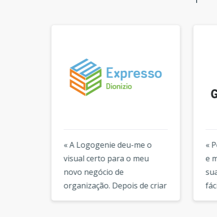
n do
« A Logogenie deu-me o
« Pe
visual certo para o meu
e ma
ca; a
novo negócio de
sua 
nie
organização. Depois de criar
fácil
tica.
o meu primeiro logotipo eu
flexí
eu
queria fazer uma mudança e
gran