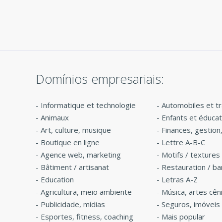
rece
a Logogenie fez a mudança
você 
 e
sem custos e eu a tive no dia
seguinte! Estou ansioso por
encomendar mais da
Logogenie! »
Domínios empresariais:
-
Informatique et technologie
-
Automobiles et t
-
Animaux
-
Enfants et éducat
-
Art, culture, musique
-
Finances, gestion
-
Boutique en ligne
-
Lettre A-B-C
-
Agence web, marketing
-
Motifs / textures
-
Bâtiment / artisanat
-
Restauration / ba
-
Education
-
Letras A-Z
-
Agricultura, meio ambiente
-
Música, artes cên
-
Publicidade, mídias
-
Seguros, imóveis
-
Esportes, fitness, coaching
-
Mais popular