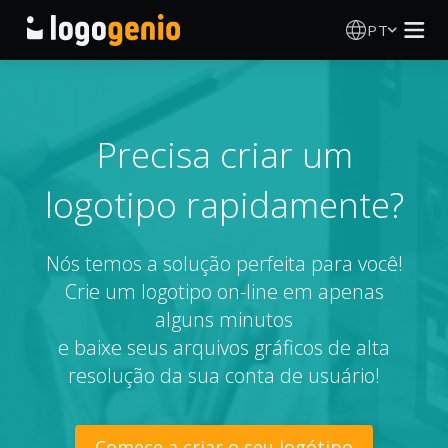
PT
Criador de Logos
Gerador de logótipos IA
Precisa criar um
logotipo rapidamente?
Ideias de logótipos
Produtos impressos
Nós temos a solução perfeita para você!
Crie um logotipo on-line em apenas
Sobre
alguns minutos
e baixe seus arquivos gráficos de alta
Blog
resolução da sua conta de usuário!
INICIAR SESSÃO
Comece a criar o seu logótipo