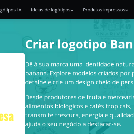
gótipos IA
Ideias de logótipos
Produtos impressos
Criar logotipo Ba
Dê à sua marca uma identidade natur
banana. Explore modelos criados por p
detalhe e crie um design cheio de pers
Desde produtores de fruta e mercearia
alimentos biológicos e cafés tropicai
transmite frescura, energia e qualid
ajuda o seu negócio a destacar-se.