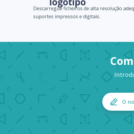
logótipo
Descarregue ficheiros de alta resolução ade
suportes impressos e digitais.
Come
Introd