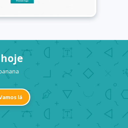
 hoje
 banana
Vamos lá