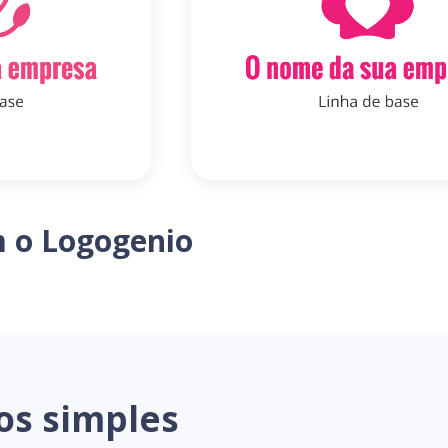
m o Logogenio
os simples