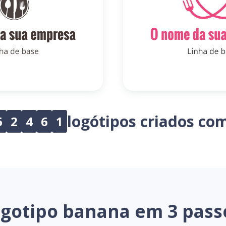
logótipos criados co
6
2
4
6
1
ogotipo banana em 3 pass