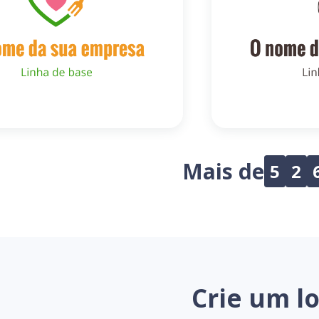
Mais de
5
2
Crie um l