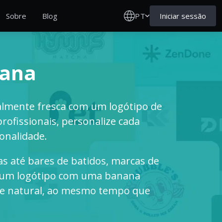
PT
Iniciar sessão
Sobre
Blog
nana
almente fresca com um logótipo de
rofissionais, personalize cada
onalidade.
s até bares de batidos, marcas de
s, um logótipo com uma banana
ade natural, ao mesmo tempo que