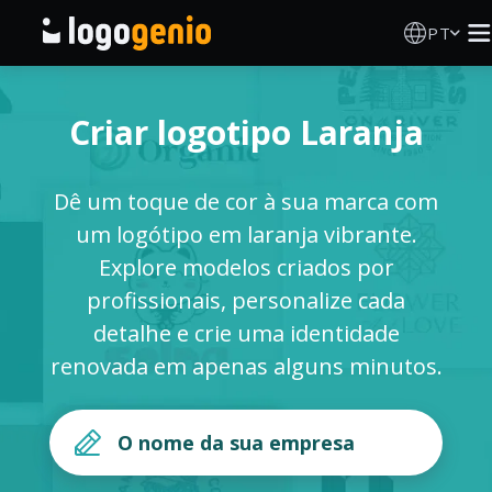
PT
Criador de Logos
Criar logotipo Laranja
Gerador de logótipos IA
Dê um toque de cor à sua marca com
Ideias de logótipos
um logótipo em laranja vibrante.
Explore modelos criados por
Produtos impressos
profissionais, personalize cada
detalhe e crie uma identidade
Sobre
renovada em apenas alguns minutos.
Blog
INICIAR SESSÃO