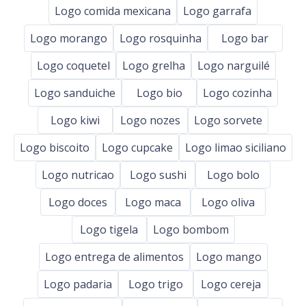
Logo comida mexicana
Logo garrafa
Logo morango
Logo rosquinha
Logo bar
Logo coquetel
Logo grelha
Logo narguilé
Logo sanduiche
Logo bio
Logo cozinha
Logo kiwi
Logo nozes
Logo sorvete
Logo biscoito
Logo cupcake
Logo limao siciliano
Logo nutricao
Logo sushi
Logo bolo
Logo doces
Logo maca
Logo oliva
Logo tigela
Logo bombom
Logo entrega de alimentos
Logo mango
Logo padaria
Logo trigo
Logo cereja