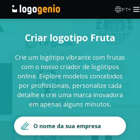
PT
Criador de Logos
Criar logotipo Fruta
Gerador de logótipos IA
Crie um logótipo vibrante com frutas
Ideias de logótipos
com o nosso criador de logótipos
online. Explore modelos concebidos
Produtos impressos
por profissionais, personalize cada
detalhe e crie uma marca inovadora
Sobre
em apenas alguns minutos.
Blog
INICIAR SESSÃO