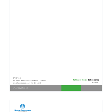
Empresa
Primeiro nome
Sobrenome
R Campo Bola 109 2525-555 Quinta Carocho
Função
email@sociedade.com - 06 12 34 56 78
www.seusite.com
Nome da empresa
Linha de base