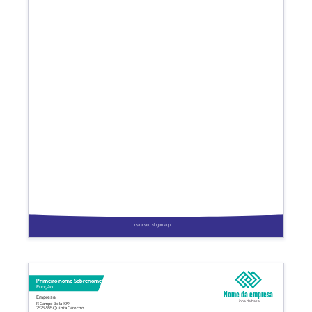
Insira seu slogan aqui
Primeiro nome Sobrenome
Função
Nome da empresa
Empresa
Linha de base
R Campo Bola 109
2525-555 Quinta Carocho