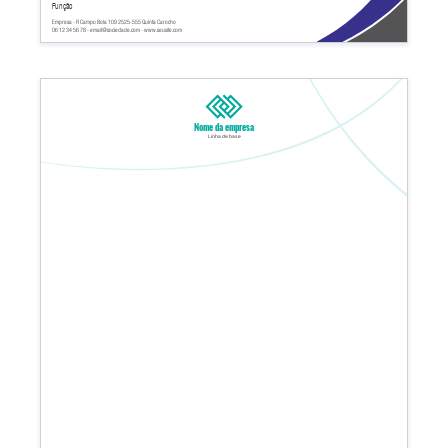
Função
Empresa - R Campo Bola 109 2525-555 Quinta Carocho
06 12 34 56 78 - email@sociedade.com - www.seusite.com
Nome da empresa
Linha de base