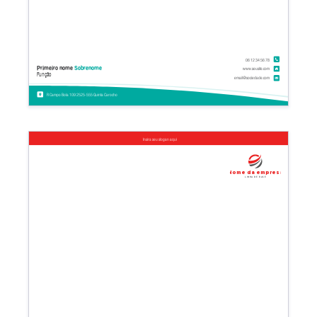
06 12 34 56 78
Primeiro nome
Sobrenome
www.seusite.com
Função
email@sociedade.com
R Campo Bola 109 2525-555 Quinta Carocho
Insira seu slogan aqui
Nome da empresa
Linha de base