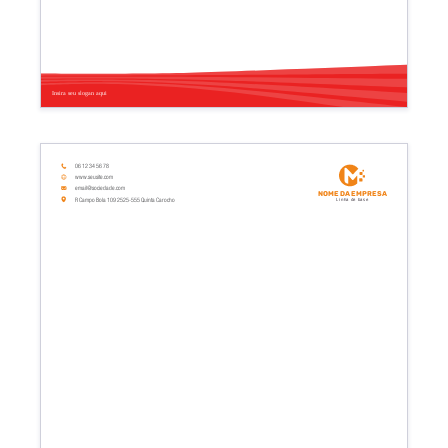
Insira seu slogan aqui
06 12 34 56 78
www.seusite.com
email@sociedade.com
Nome da empresa
R Campo Bola 109 2525-555 Quinta Carocho
Linha de base