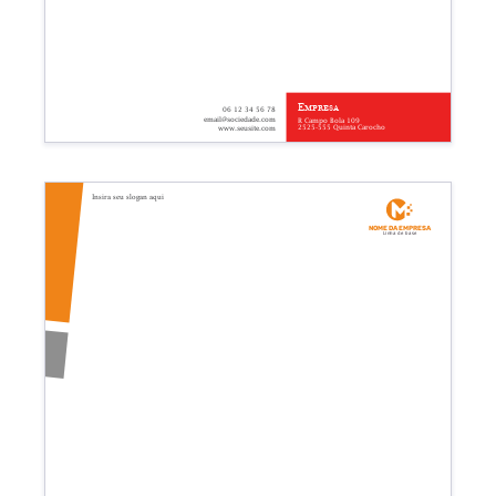
Empresa
06 12 34 56 78
email@sociedade.com
R Campo Bola 109
2525-555 Quinta Carocho
www.seusite.com
Insira seu slogan aqui
Nome da empresa
Linha de base