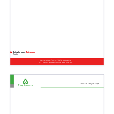
Primeiro nome
Sobrenome
Função
Empresa - R Campo Bola 109 2525-555 Quinta Carocho
06 12 34 56 78 - email@sociedade.com - www.seusite.com
Insira seu slogan aqui
Nome da empresa
Linha de base