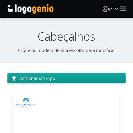
PT
Criador de Logos
Cabeçalhos
Gerador de logótipos IA
Clique no modelo de sua escolha para modificar
Ideias de logótipos
Produtos impressos
Adicionar um logo
Sobre
Nome da empresa
Blog
Linha de base
INICIAR SESSÃO