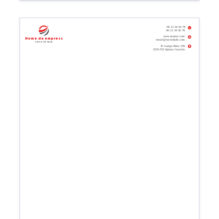
06 12 34 56 78
06 12 34 56 78
www.seusite.com
Nome da empresa
email@sociedade.com
Linha de base
R Campo Bola 109
2525-555 Quinta Carocho