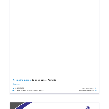
Primeiro nome
Sobrenome - Função
Empresa
06 12 34 56 78
www.seusite.com
email@sociedade.com
R Campo Bola 109, 2525-555 Quinta Carocho