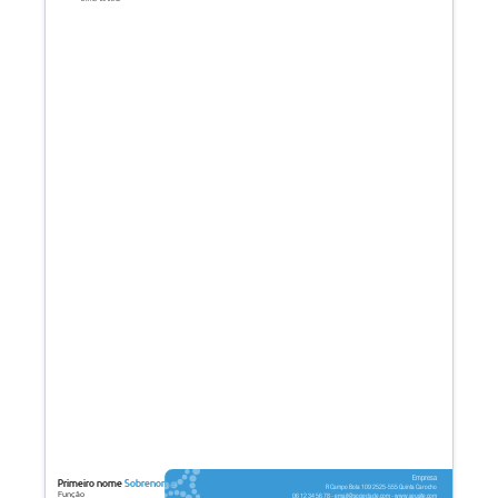
Empresa
Primeiro nome
Sobrenome
R Campo Bola 109 2525-555 Quinta Carocho
Função
06 12 34 56 78 - email@sociedade.com - www.seusite.com