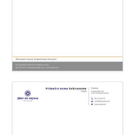
Primeiro nome Sobrenome Função
R Campo Bola 109 2525-555 Quinta Carocho
06 12 34 56 78 - email@sociedade.com - www.seusite.com
Primeiro nome
Sobrenome
Empresa
Função
R Campo Bola 109
2525-555 Quinta Carocho
Nome da empresa
06 12 34 56 78
Linha de base
email@sociedade.com
www.seusite.com