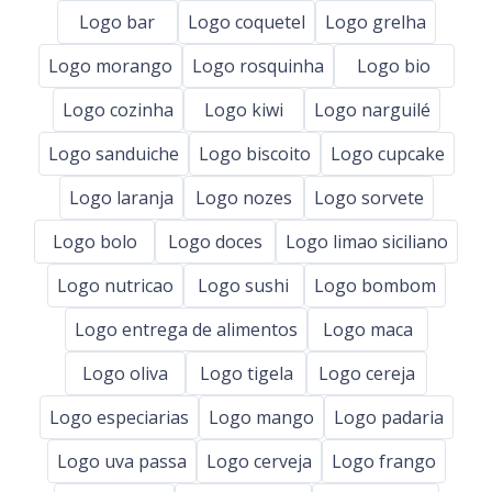
Logo bar
Logo coquetel
Logo grelha
Logo morango
Logo rosquinha
Logo bio
Logo cozinha
Logo kiwi
Logo narguilé
Logo sanduiche
Logo biscoito
Logo cupcake
Logo laranja
Logo nozes
Logo sorvete
Logo bolo
Logo doces
Logo limao siciliano
Logo nutricao
Logo sushi
Logo bombom
Logo entrega de alimentos
Logo maca
Logo oliva
Logo tigela
Logo cereja
Logo especiarias
Logo mango
Logo padaria
Logo uva passa
Logo cerveja
Logo frango