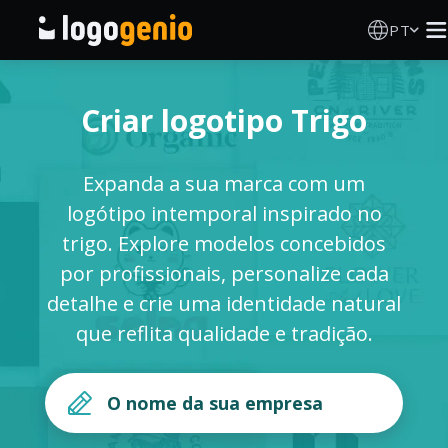
PT
Criador de Logos
Criar logotipo Trigo
Gerador de logótipos IA
Expanda a sua marca com um
Ideias de logótipos
logótipo intemporal inspirado no
trigo. Explore modelos concebidos
Produtos impressos
por profissionais, personalize cada
detalhe e crie uma identidade natural
Sobre
que reflita qualidade e tradição.
Blog
INICIAR SESSÃO