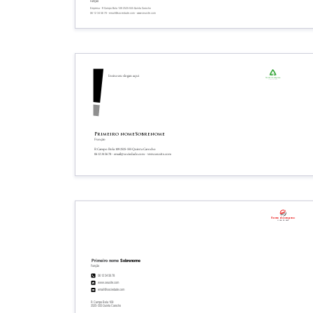
Função
Empresa - R Campo Bola 109 2525-555 Quinta Carocho
06 12 34 56 78 - email@sociedade.com - www.seusite.com
Insira seu slogan aqui
Nome da empresa
Linha de base
Primeiro nome
Sobrenome
Função
R Campo Bola 109 2525-555 Quinta Carocho
06 12 34 56 78 - email@sociedade.com - www.seusite.com
Nome da empresa
Linha de base
Primeiro nome
Sobrenome
Função
06 12 34 56 78
www.seusite.com
email@sociedade.com
R Campo Bola 109
2525-555 Quinta Carocho