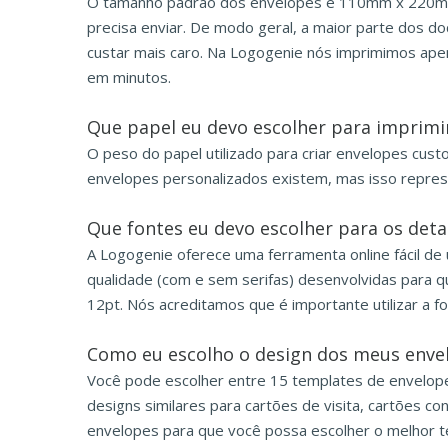
O tamanho padrão dos envelopes é 110mm x 220mm
precisa enviar. De modo geral, a maior parte dos 
custar mais caro. Na Logogenie nós imprimimos ape
em minutos.
Que papel eu devo escolher para imprimi
O peso do papel utilizado para criar envelopes cus
envelopes personalizados existem, mas isso repres
Que fontes eu devo escolher para os det
A Logogenie oferece uma ferramenta online fácil de
qualidade (com e sem serifas) desenvolvidas para q
12pt. Nós acreditamos que é importante utilizar a 
Como eu escolho o design dos meus enve
Você pode escolher entre 15 templates de envelop
designs similares para cartões de visita, cartões c
envelopes para que você possa escolher o melhor t