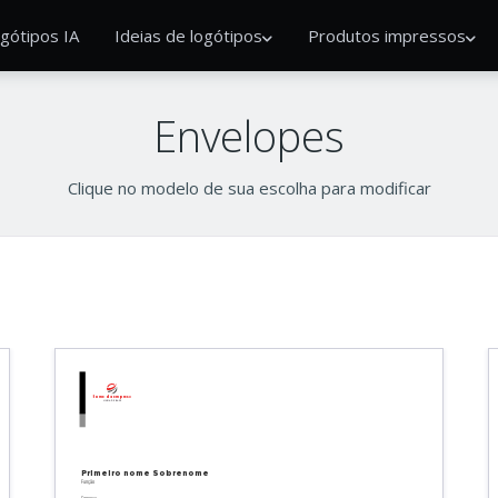
gótipos IA
Ideias de logótipos
Produtos impressos
Envelopes
Clique no modelo de sua escolha para modificar
Nome da empresa
Linha de base
Primeiro nome
Sobrenome
Função
Empresa