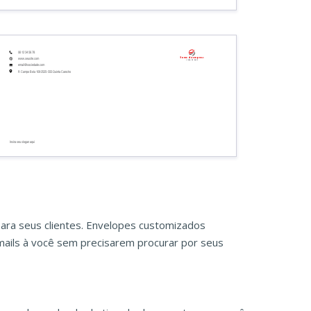
06 12 34 56 78
Nome da empresa
www.seusite.com
Linha de base
email@sociedade.com
R Campo Bola 109 2525-555 Quinta Carocho
Insira seu slogan aqui
para seus clientes. Envelopes customizados
mails à você sem precisarem procurar por seus