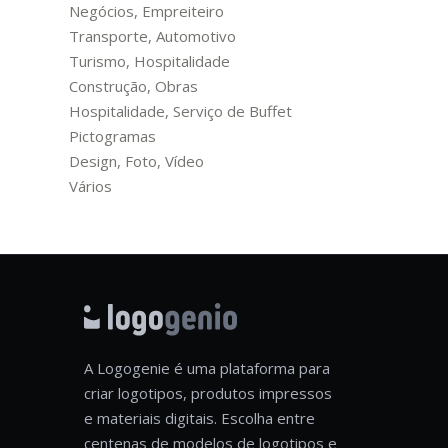
Negócios, Empreiteiro
Transporte, Automotivo
Turismo, Hospitalidade
Construção, Obras
Hospitalidade, Serviço de Buffet
Pictogramas
Design, Foto, Vídeo
Vários
A Logogenie é uma plataforma para
criar logotipos, produtos impressos
e materiais digitais. Escolha entre
centenas de modelos de logotipos e