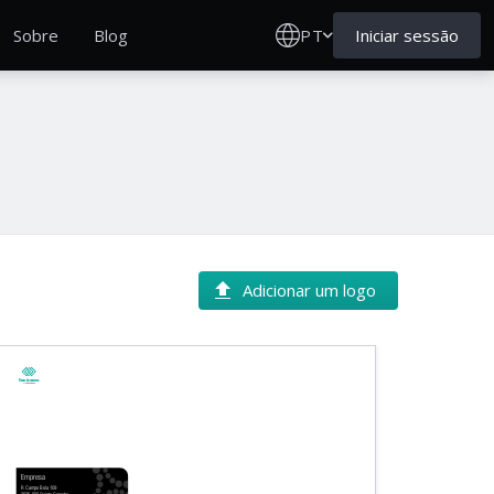
PT
Iniciar sessão
Sobre
Blog
Adicionar um logo
Nome da empresa
Linha de base
Empresa
R Campo Bola 109
2525-555 Quinta Carocho