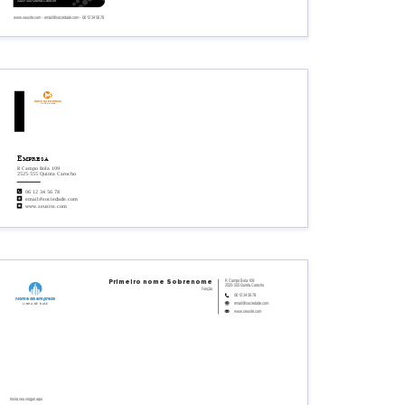
www.seusite.com - email@sociedade.com - 06 12 34 56 78
Nome da empresa
Linha de base
Empresa
R Campo Bola 109
2525-555 Quinta Carocho
06 12 34 56 78
email@sociedade.com
www.seusite.com
R Campo Bola 109
Primeiro nome
Sobrenome
2525-555 Quinta Carocho
Função
06 12 34 56 78
Nome da empresa
email@sociedade.com
Linha de base
www.seusite.com
Insira seu slogan aqui