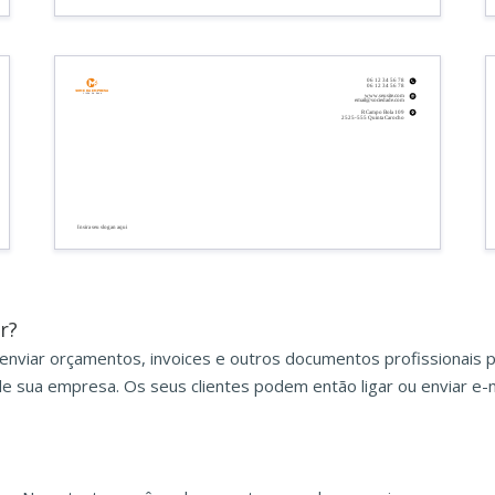
06 12 34 56 78
06 12 34 56 78
Nome da empresa
Linha de base
www.seusite.com
email@sociedade.com
R Campo Bola 109
2525-555 Quinta Carocho
Insira seu slogan aqui
r?
enviar orçamentos, invoices e outros documentos profissionais 
de sua empresa. Os seus clientes podem então ligar ou enviar e-