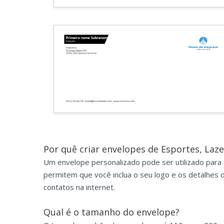
Primeiro nome Sobrenome
Função
Nome da empresa
Empresa
Linha de base
R Campo Bola 109
2525-555 Quinta Carocho
06 12 34 56 78 - email@sociedade.com - www.seusite.com
Por quê criar envelopes de Esportes, Laze
Um envelope personalizado pode ser utilizado para 
permitem que você inclua o seu logo e os detalhes 
contatos na internet.
Qual é o tamanho do envelope?