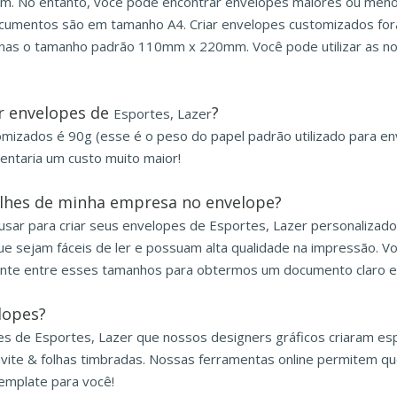
. No entanto, você pode encontrar envelopes maiores ou meno
documentos são em tamanho A4. Criar envelopes customizados fo
nas o tamanho padrão 110mm x 220mm. Você pode utilizar as nos
r envelopes de
?
Esportes, Lazer
tomizados é 90g (esse é o peso do papel padrão utilizado para en
entaria um custo muito maior!
alhes de minha empresa no envelope?
 usar para criar seus envelopes de Esportes, Lazer personaliza
ue sejam fáceis de ler e possuam alta qualidade na impressão. 
fonte entre esses tamanhos para obtermos um documento claro e fá
lopes?
es de Esportes, Lazer que nossos designers gráficos criaram 
onvite & folhas timbradas. Nossas ferramentas online permitem qu
emplate para você!