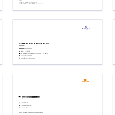
R Campo Bola 109 2525-555 Quinta Carocho
email@sociedade.com - 06 12 34 56 78 - www.seusite.com
Nome da empresa
Linha de base
Primeiro nome
Sobrenome
Empresa
06 12 34 56 78
R Campo Bola 109, 2525-555 Quinta Carocho
www.seusite.com
email@sociedade.com
Nome da empresa
Linha de base
Primeiro nome
Sobrenome
Função
06 12 34 56 78
email@sociedade.com
www.seusite.com
Empresa - R Campo Bola 109 2525-555 Quinta Carocho