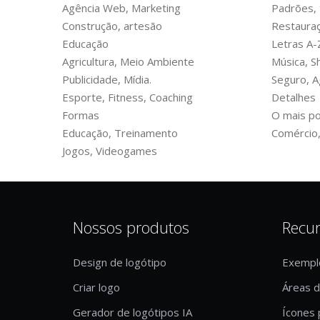
Agência Web, Marketing
Padrões, 
Construção, artesão
Restauraç
Educação
Letras A-
Agricultura, Meio Ambiente
Música, 
Publicidade, Mídia.
Seguro, Ag
Esporte, Fitness, Coaching
Detalhes
Formas
O mais po
Educação, Treinamento
Comércio,
Jogos, Videogames
Nossos produtos
Recu
Design de logótipo
Exempl
Criar logo
Áreas 
Gerador de logótipos IA
Ícones 