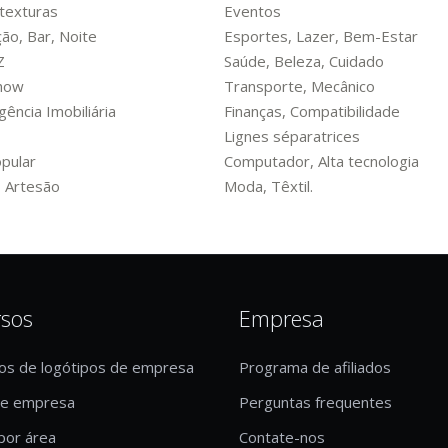
texturas
Eventos
ão, Bar, Noite
Esportes, Lazer, Bem-Estar
Z
Saúde, Beleza, Cuidado
Show
Transporte, Mecânico
ência Imobiliária
Finanças, Compatibilidade
Lignes séparatrices
pular
Computador, Alta tecnologia
 Artesão
Moda, Têxtil.
rsos
Empresa
os de logótipos de empresa
Programa de afiliados
de empresa
Perguntas frequentes
por área
Contate-nos