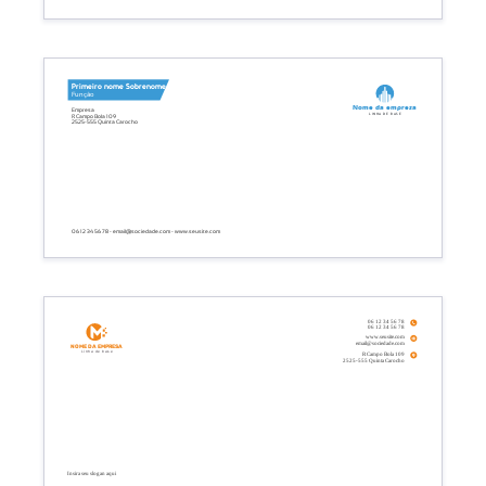
Primeiro nome Sobrenome
Função
Nome da empresa
Empresa
Linha de base
R Campo Bola 109
2525-555 Quinta Carocho
06 12 34 56 78 - email@sociedade.com - www.seusite.com
06 12 34 56 78
06 12 34 56 78
www.seusite.com
email@sociedade.com
Nome da empresa
Linha de base
R Campo Bola 109
2525-555 Quinta Carocho
Insira seu slogan aqui