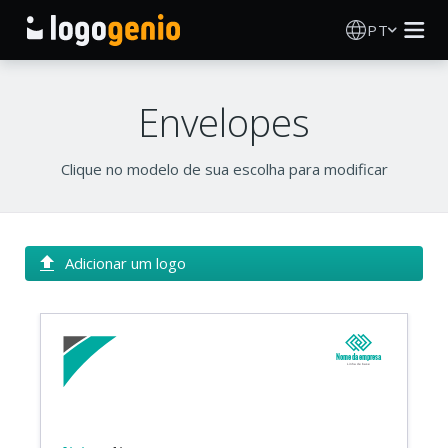
PT
Criador de Logos
Envelopes
Gerador de logótipos IA
Clique no modelo de sua escolha para modificar
Ideias de logótipos
Produtos impressos
Adicionar um logo
Sobre
Blog
Nome da empresa
Linha de base
INICIAR SESSÃO