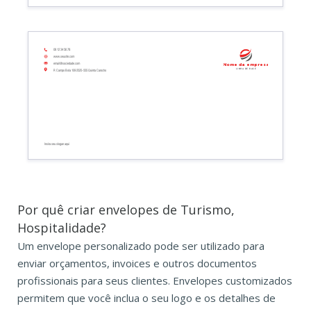
06 12 34 56 78
www.seusite.com
email@sociedade.com
Nome da empresa
Linha de base
R Campo Bola 109 2525-555 Quinta Carocho
Insira seu slogan aqui
Por quê criar envelopes de Turismo,
Hospitalidade?
Um envelope personalizado pode ser utilizado para
enviar orçamentos, invoices e outros documentos
profissionais para seus clientes. Envelopes customizados
permitem que você inclua o seu logo e os detalhes de