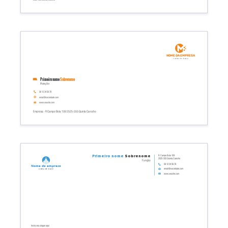
Nome da empresa
Linha de base
Primeiro nome
Sobrenome
Função
06 12 34 56 78
email@sociedade.com
www.seusite.com
Empresa - R Campo Bola 109 2525-555 Quinta Carocho
R Campo Bola 109
Primeiro nome
Sobrenome
2525-555 Quinta Carocho
Função
06 12 34 56 78
Nome da empresa
email@sociedade.com
Linha de base
www.seusite.com
Insira seu slogan aqui