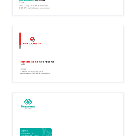
Primeiro nome
Sobrenome
Função
Empresa - R Campo Bola 109 2525-555 Quinta Carocho
06 12 34 56 78 - email@sociedade.com - www.seusite.com
Nome da empresa
Linha de base
Primeiro nome
Sobrenome
Função
Empresa
R Campo Bola 109 2525-555 Quinta Carocho
email@sociedade.com - 06 12 34 56 78 - www.seusite.com
Nome da empresa
Linha de base
Empresa
R Campo Bola 109
2525-555 Quinta Carocho