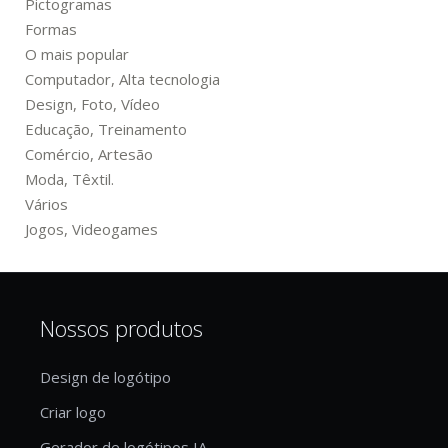
Pictogramas
Formas
O mais popular
Computador, Alta tecnologia
Design, Foto, Vídeo
Educação, Treinamento
Comércio, Artesão
Moda, Têxtil.
Vários
Jogos, Videogames
Nossos produtos
Design de logótipo
Criar logo
Gerador de logótipos IA