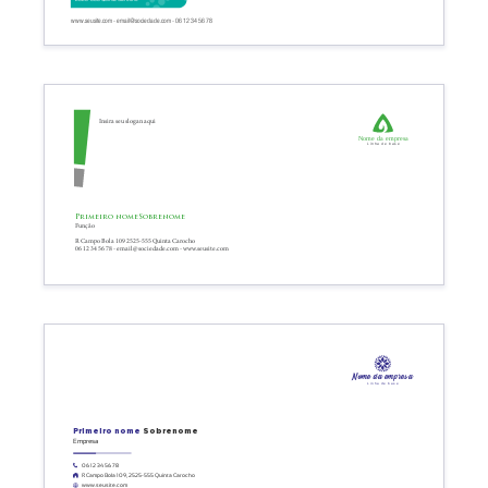
www.seusite.com - email@sociedade.com - 06 12 34 56 78
Insira seu slogan aqui
Nome da empresa
Linha de base
Primeiro nome
Sobrenome
Função
R Campo Bola 109 2525-555 Quinta Carocho
06 12 34 56 78 - email@sociedade.com - www.seusite.com
Nome da empresa
Linha de base
Primeiro nome
Sobrenome
Empresa
06 12 34 56 78
R Campo Bola 109, 2525-555 Quinta Carocho
www.seusite.com