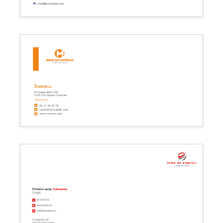
email@sociedade.com
Nome da empresa
Linha de base
Empresa
R Campo Bola 109
2525-555 Quinta Carocho
06 12 34 56 78
email@sociedade.com
www.seusite.com
Nome da empresa
Linha de base
Primeiro nome
Sobrenome
Função
06 12 34 56 78
www.seusite.com
email@sociedade.com
R Campo Bola 109
2525-555 Quinta Carocho