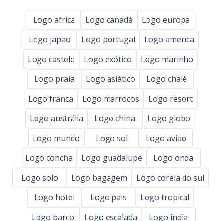
Logo africa
Logo canadá
Logo europa
Logo japao
Logo portugal
Logo america
Logo castelo
Logo exótico
Logo marinho
Logo praia
Logo asiático
Logo chalé
Logo franca
Logo marrocos
Logo resort
Logo austrália
Logo china
Logo globo
Logo mundo
Logo sol
Logo aviao
Logo concha
Logo guadalupe
Logo onda
Logo solo
Logo bagagem
Logo coreia do sul
Logo hotel
Logo pais
Logo tropical
Logo barco
Logo escalada
Logo india