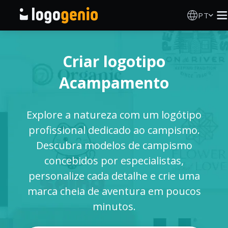
PT
Criador de Logos
Criar logotipo
Gerador de logótipos IA
Acampamento
Ideias de logótipos
Explore a natureza com um logótipo
Produtos impressos
profissional dedicado ao campismo.
Descubra modelos de campismo
Sobre
concebidos por especialistas,
personalize cada detalhe e crie uma
Blog
marca cheia de aventura em poucos
minutos.
INICIAR SESSÃO